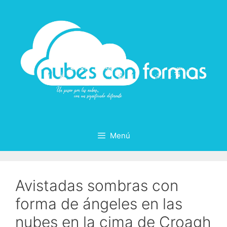
Saltar
al
contenido
Menú
Avistadas sombras con
forma de ángeles en las
nubes en la cima de Croagh