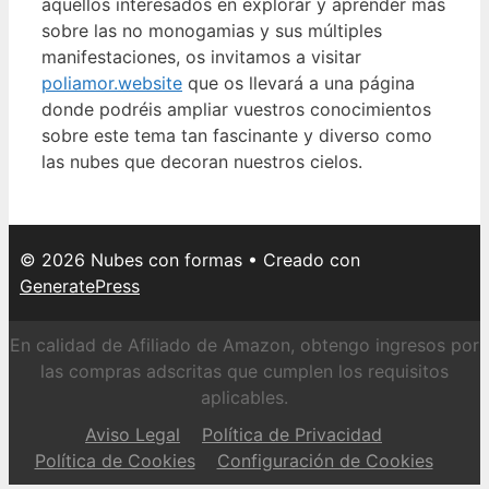
aquellos interesados en explorar y aprender más
sobre las no monogamias y sus múltiples
manifestaciones, os invitamos a visitar
poliamor.website
que os llevará a una página
donde podréis ampliar vuestros conocimientos
sobre este tema tan fascinante y diverso como
las nubes que decoran nuestros cielos.
© 2026 Nubes con formas
• Creado con
GeneratePress
En calidad de Afiliado de Amazon, obtengo ingresos por
las compras adscritas que cumplen los requisitos
aplicables.
Aviso Legal
Política de Privacidad
Política de Cookies
Configuración de Cookies